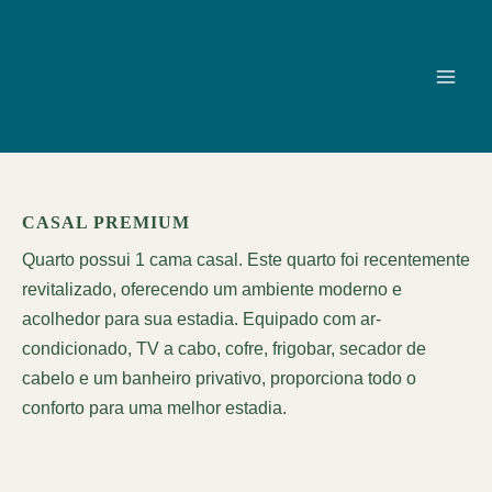
Ir
para
o
Cataratas Park Hotel — Hotel em Foz do I
Hospede-se no Cataratas Park Hotel em Foz do Iguaçu. A poucos 
conteúdo
CASAL PREMIUM
Quarto possui 1 cama casal. Este quarto foi recentemente
revitalizado, oferecendo um ambiente moderno e
acolhedor para sua estadia. Equipado com ar-
condicionado, TV a cabo, cofre, frigobar, secador de
cabelo e um banheiro privativo, proporciona todo o
conforto para uma melhor estadia.