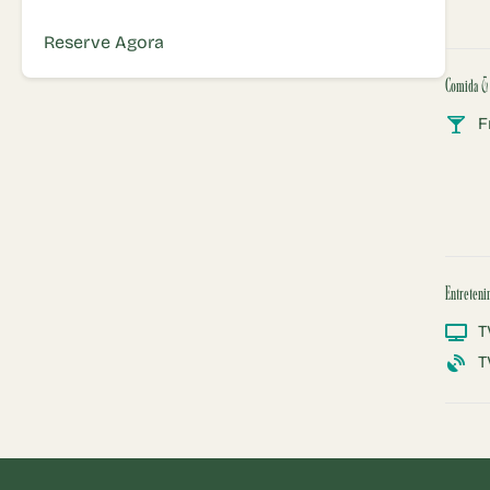
Reserve Agora
Comida &
F
Entreteni
T
T