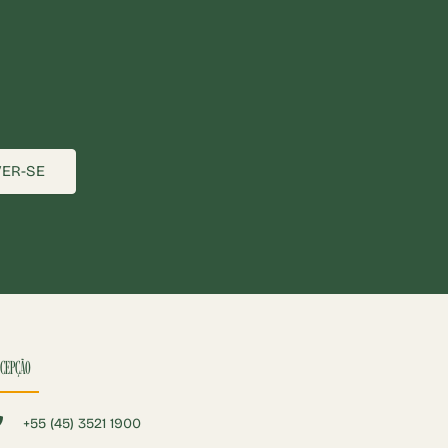
VER-SE
CEPÇÃO
+55 (45) 3521 1900