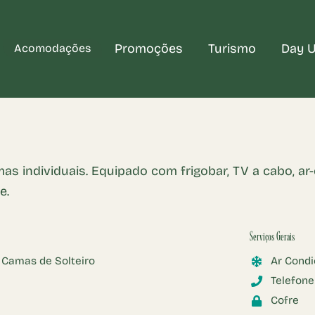
Promoções
Turismo
Day 
Acomodações
 — Hotel em Foz do Iguaçu, próximo às Ca
tel em Foz do Iguaçu. A poucos minutos das Cataratas e do Parq
individuais. Equipado com frigobar, TV a cabo, ar-
e.
Serviços Gerais
 Camas de Solteiro
Ar Cond
Telefone
Cofre