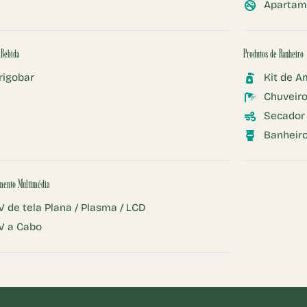
Apartam
 Bebida
Produtos de Banheiro
rigobar
Kit de A
Chuveir
Secador
Banheiro
mento Multimédia
V de tela Plana / Plasma / LCD
V a Cabo