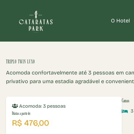
Ir
para
O Hotel
o
Cataratas Park Hotel
Hospede-se no Cataratas Park Ho
conteúdo
TRIPLO TWIN LUXO
Acomoda confortavelmente até 3 pessoas em camas 
privativo para uma estadia agradável e convenient
Camas
Acomoda: 3 pessoas
3
Diárias a partir de:
R$ 476,00