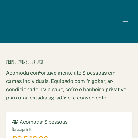
Ir
para
o
Cataratas Park Hotel — Hotel em Foz do I
Hospede-se no Cataratas Park Hotel em Foz do Iguaçu. A poucos m
conteúdo
TRIPLO TWIN SUPER LUXO
Acomoda confortavelmente até 3 pessoas em
camas individuais. Equipado com frigobar, ar-
condicionado, TV a cabo, cofre e banheiro privativo
para uma estadia agradável e conveniente.
Acomoda: 3 pessoas
Diárias a partir de: